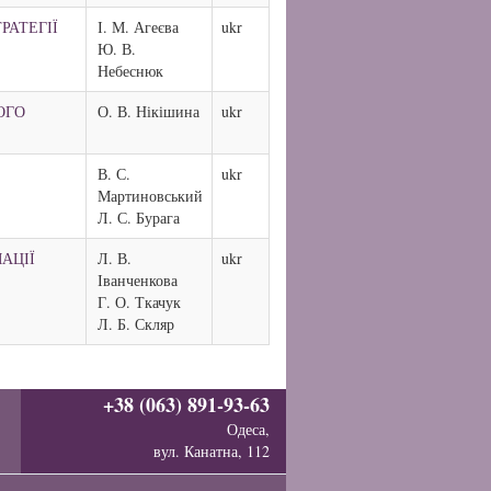
РАТЕГІЇ
І. М. Агеєва
ukr
Ю. В.
Небеснюк
ОГО
О. В. Нікішина
ukr
В. С.
ukr
Мартиновський
Л. С. Бурага
АЦІЇ
Л. В.
ukr
Іванченкова
Г. О. Ткачук
Л. Б. Скляр
+38 (063) 891-93-63
Одеса,
вул. Канатна, 112