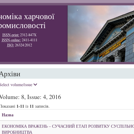
‹
номіка харчової
ромисловості
ISSN-print:
2312-847X
ISSN-online:
2411-4111
ISO:
26324:2012
Архіви
Select volume/issue
Volume: 8, Issue: 4, 2016
1-11
11
Показані
із
записів.
Назва
ЕКОНОМІКА ВРАЖЕНЬ – СУЧАСНИЙ ЕТАП РОЗВИТКУ СУСПІЛЬН
ВИРОБНИЦТВА