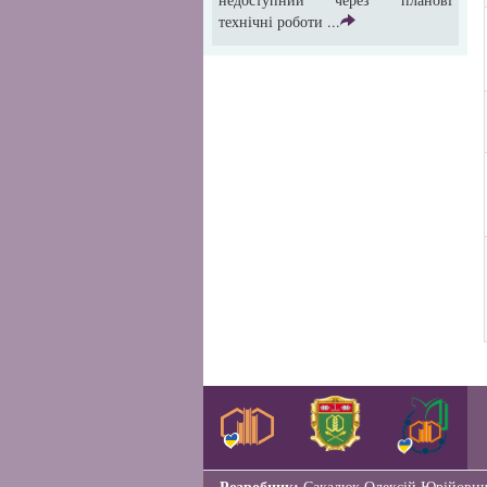
технічні роботи ...
Розробник:
Сакалюк Олексій Юрійови