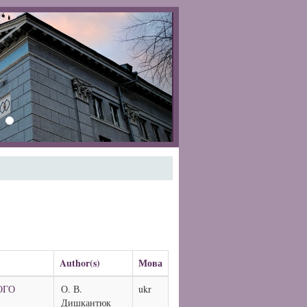
›
Author(s)
Мова
ОГО
О. В.
ukr
Дишкантюк