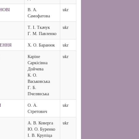
НОВІ
В. А.
ukr
Самофатова
Т. I. Ткачук
ukr
Г. М. Павленко
ЖЕННЯ
Х. О. Баранюк
ukr
І
Каріне
ukr
Саркісівна
Дойчева
К. О.
Васьковська
Г. Б.
Пчелянська
И
О. А.
ukr
Стретович
А. В. Коверга
ukr
Ю. О. Буренко
І. В. Крупіца