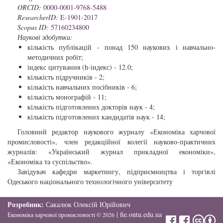
ORCID:
0000-0001-9768-5488
ResearcherID:
E-1901-2017
Scopus ID:
57160234800
Наукові здобутки:
кількість публікацій - понад 150 наукових і навчально-
методичних робіт;
індекс цитування (h-індекс) - 12.0;
кількість підручників - 2;
кількість навчальних посібників - 6;
кількість монографій - 11;
кількість підготовлених докторів наук - 4;
кількість підготовлених кандидатів наук - 14;
Головний редактор наукового журналу «Економіка харчової
промисловості», член редакційної колегії науково-практичних
журналів: «Український журнал прикладної економіки»,
«Економіка та суспільство».
Завідувач кафедри маркетингу, підприємництва і торгівлі
Одеського національного технологічного університету
Розробник:
Сакалюк Олексій Юрійович
|
fie.ontu.edu.ua
Економіка харчової промисловості
©
2026