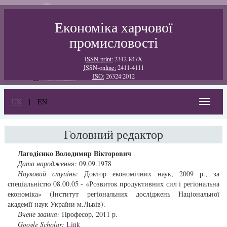
Економіка харчової
промисловості
ISSN-print:
2312-847X
ISSN-online:
2411-4111
ISO:
26324:2012
UK
|
EN
Toggle
navigat
Головний редактор
Лагодієнко Володимир Вікторович
Дата народження:
09.09.1978
Науковий ступінь:
Доктор економічних наук, 2009 р., за
спеціальністю 08.00.05 - «Розвиток продуктивних сил і регіональна
економіка» (Інститут регіональних досліджень Національної
академії наук України м.Львів).
Вчене звання:
Професор, 2011 р.
Google Scholar:
Link