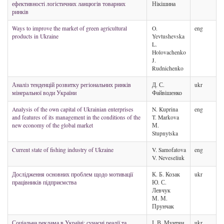
ефективності логістичних ланцюгів товарних
Нікішина
ринків
Ways to improve the market of green agricultural
O.
eng
products in Ukraine
Yevtushevska
L.
Holovachenko
J.
Rudnichenko
Аналіз тенденцій розвитку регіональних ринків
Д. С.
ukr
мінеральної води України
Файвішенко
Analysis of the own capital of Ukrainian enterprises
N. Kuprina
eng
and features of its management in the conditions of the
T. Markova
new economy of the global market
М.
Stupnytska
Current state of fishing industry of Ukraine
V. Samofatova
eng
V. Neveseliuk
Дослідження основних проблем щодо мотивації
К. Б. Козак
ukr
працівників підприємства
Ю. С.
Левчук
М. М.
Прунчак
Соціальна реклама в Україні: сучасні реалії та
І. В. Мунтян
ukr