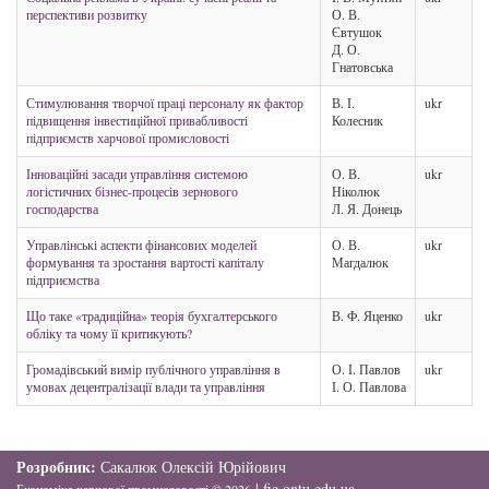
перспективи розвитку
О. В.
Євтушок
Д. О.
Гнатовська
Стимулювання творчої праці персоналу як фактор
В. І.
ukr
підвищення інвестиційної привабливості
Колесник
підприємств харчової промисловості
Інноваційні засади управління системою
О. В.
ukr
логістичних бізнес-процесів зернового
Ніколюк
господарства
Л. Я. Донець
Управлінські аспекти фінансових моделей
О. В.
ukr
формування та зростання вартості капіталу
Магдалюк
підприємства
Що таке «традиційна» теорія бухгалтерського
В. Ф. Яценко
ukr
обліку та чому її критикують?
Громадівський вимір публічного управління в
О. І. Павлов
ukr
умовах децентралізації влади та управління
І. О. Павлова
Розробник:
Сакалюк Олексій Юрійович
|
fie.ontu.edu.ua