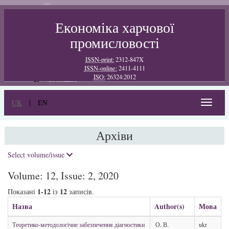
Економіка харчової
промисловості
ISSN-print:
2312-847X
ISSN-online:
2411-4111
ISO:
26324:2012
UK
|
EN
Toggle
navigat
Архіви
Select volume/issue
Volume: 12, Issue: 2, 2020
1-12
12
Показані
із
записів.
Назва
Author(s)
Мова
Теоретико-методологічне забезпечення діагностики
О. В.
ukr