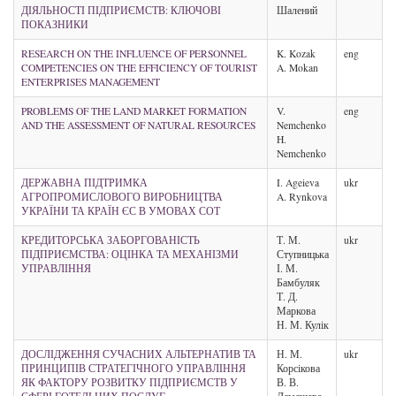
ДІЯЛЬНОСТІ ПІДПРИЄМСТВ: КЛЮЧОВІ
Шалений
ПОКАЗНИКИ
RESEARCH ON THE INFLUENCE OF PERSONNEL
K. Kozak
eng
COMPETENCIES ON THE EFFICIENCY OF TOURIST
A. Mokan
ENTERPRISES MANAGEMENT
PROBLEMS OF THE LAND MARKET FORMATION
V.
eng
AND THE ASSESSMENT OF NATURAL RESOURCES
Nemchenko
H.
Nemchenko
ДЕРЖАВНА ПІДТРИМКА
I. Ageieva
ukr
АГРОПРОМИСЛОВОГО ВИРОБНИЦТВА
A. Rynkova
УКРАЇНИ ТА КРАЇН ЄС В УМОВАХ СОТ
КРЕДИТОРСЬКА ЗАБОРГОВАНІСТЬ
Т. М.
ukr
ПІДПРИЄМСТВА: ОЦІНКА ТА МЕХАНІЗМИ
Ступницька
УПРАВЛІННЯ
І. М.
Бамбуляк
Т. Д.
Маркова
Н. М. Кулік
ДОСЛІДЖЕННЯ СУЧАСНИХ АЛЬТЕРНАТИВ ТА
Н. М.
ukr
ПРИНЦИПІВ СТРАТЕГІЧНОГО УПРАВЛІННЯ
Корсікова
ЯК ФАКТОРУ РОЗВИТКУ ПІДПРИЄМСТВ У
В. В.