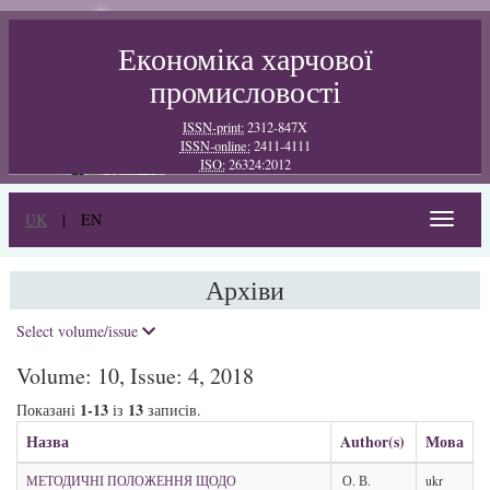
Економіка харчової
промисловості
ISSN-print:
2312-847X
ISSN-online:
2411-4111
ISO:
26324:2012
UK
|
EN
Toggle
navigat
Архіви
Select volume/issue
Volume: 10, Issue: 4, 2018
1-13
13
Показані
із
записів.
Назва
Author(s)
Мова
МЕТОДИЧНІ ПОЛОЖЕННЯ ЩОДО
О. В.
ukr