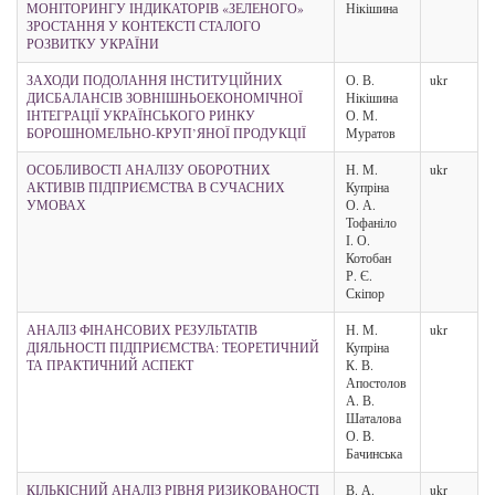
МОНІТОРИНГУ ІНДИКАТОРІВ «ЗЕЛЕНОГО»
Нікішина
ЗРОСТАННЯ У КОНТЕКСТІ СТАЛОГО
РОЗВИТКУ УКРАЇНИ
ЗАХОДИ ПОДОЛАННЯ ІНСТИТУЦІЙНИХ
О. В.
ukr
ДИСБАЛАНСІВ ЗОВНІШНЬОЕКОНОМІЧНОЇ
Нікішина
ІНТЕГРАЦІЇ УКРАЇНСЬКОГО РИНКУ
О. М.
БОРОШНОМЕЛЬНО-КРУП’ЯНОЇ ПРОДУКЦІЇ
Муратов
ОСОБЛИВОСТІ АНАЛІЗУ ОБОРОТНИХ
Н. М.
ukr
АКТИВІВ ПІДПРИЄМСТВА В СУЧАСНИХ
Купріна
УМОВАХ
О. А.
Тофаніло
І. О.
Котобан
Р. Є.
Скіпор
АНАЛІЗ ФІНАНСОВИХ РЕЗУЛЬТАТІВ
Н. М.
ukr
ДІЯЛЬНОСТІ ПІДПРИЄМСТВА: ТЕОРЕТИЧНИЙ
Купріна
ТА ПРАКТИЧНИЙ АСПЕКТ
К. В.
Апостолов
А. В.
Шаталова
О. В.
Бачинська
КІЛЬКІСНИЙ АНАЛІЗ РІВНЯ РИЗИКОВАНОСТІ
В. А.
ukr