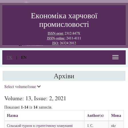
Економіка харчової
промисловості
ISSN-print:
2312-847X
ISSN-online:
2411-4111
ISO:
26324:2012
UK
|
EN
Toggle
navigat
Архіви
Select volume/issue
Volume: 13, Issue: 2, 2021
1-14
14
Показані
із
записів.
Назва
Author(s)
Мова
Сільський туризм в стратегічному плануванні
І. С.
ukr