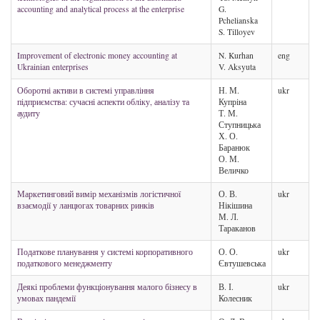
accounting and analytical process at the enterprise
G.
Pchelianska
S. Tilloyev
Improvement of electronic money accounting at
N. Kurhan
eng
Ukrainian enterprises
V. Aksyuta
Оборотні активи в системі управління
Н. М.
ukr
підприємства: сучасні аспекти обліку, аналізу та
Купріна
аудиту
Т. М.
Ступницька
Х. О.
Баранюк
О. М.
Величко
Маркетинговий вимір механізмів логістичної
О. В.
ukr
взаємодії у ланцюгах товарних ринків
Нікішина
М. Л.
Тараканов
Податкове планування у системі корпоративного
О. О.
ukr
податкового менеджменту
Євтушевська
Деякі проблеми функціонування малого бізнесу в
В. І.
ukr
умовах пандемії
Колесник