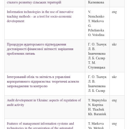
сталого розвитку сільських територій
Калмикова
Information technologies in the use of innovative
V.
eng
teaching methods - as a tool for socio-economic
Nemchenko
development
T. Markova
G.
Pchelianska
O. Volodina
Процедури аудиторського підтвердження
Г. О. Ткачук
ukr
достовірності фінансової звітності: вирішення
Л. В.
проблемних питань
Іванченкова
Л. Б. Скляр
Т. М.
Ступницька
Інтегрований облік та звітність в управлінні
Г. О. Ткачук
ukr
корпоративного підприємства: теоретичні аспекти
Л. В.
запровадження та контролю
Іванченкова
Л. Б. Скляр
Audit development in Ukraine: aspects of regulation of
T. Stupnytska
eng
audit activity
N. Kuprina
Н. Tkachuk
Kh. Baraniuk
Features of management information systems and
T. Markova
eng
technologies in the organization of the automated
Yu. Melnyk