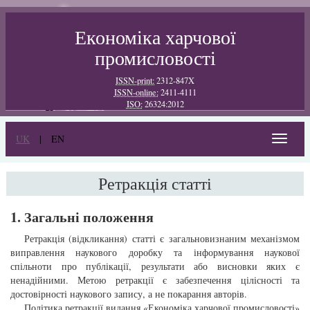
Економіка харчової
промисловості
ISSN-print:
2312-847X
ISSN-online:
2411-4111
ISO:
26324:2012
UK
|
EN
Toggle
navigat
Ретракція статті
1. Загальні положення
Ретракція (відкликання) статті є загальновизнаним механізмом
виправлення наукового доробку та інформування наукової
спільноти про публікації, результати або висновки яких є
ненадійними. Метою ретракції є забезпечення цілісності та
достовірності наукового запису, а не покарання авторів.
Політика ретракції видання «Економіка харчової промисловості»