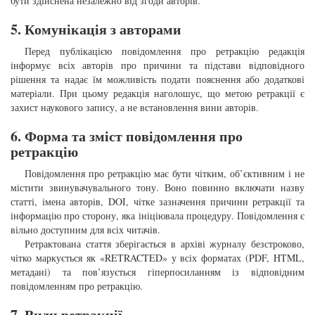
бути здійснена незалежно від згоди авторів.
5. Комунікація з авторами
Перед публікацією повідомлення про ретракцію редакція
інформує всіх авторів про причини та підстави відповідного
рішення та надає їм можливість подати пояснення або додаткові
матеріали. При цьому редакція наголошує, що метою ретракції є
захист наукового запису, а не встановлення вини авторів.
6. Форма та зміст повідомлення про
ретракцію
Повідомлення про ретракцію має бути чітким, об’єктивним і не
містити звинувачувального тону. Воно повинно включати назву
статті, імена авторів, DOI, чітке зазначення причини ретракції та
інформацію про сторону, яка ініціювала процедуру. Повідомлення є
вільно доступним для всіх читачів.
Ретрактована стаття зберігається в архіві журналу безстроково,
чітко маркується як «RETRACTED» у всіх форматах (PDF, HTML,
метадані) та пов’язується гіперпосиланням із відповідним
повідомленням про ретракцію.
7. Види ретракції