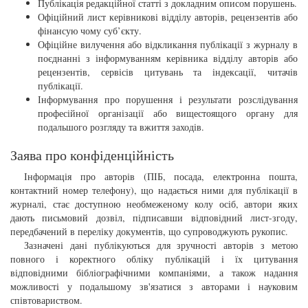
Публікація редакційної статті з докладним описом порушень.
Офіційний лист керівникові відділу авторів, рецензентів або
фінансую чому суб’єкту.
Офіційне вилучення або відкликання публікації з журналу в
поєднанні з інформуванням керівника відділу авторів або
рецензентів, сервісів цитувань та індексації, читачів
публікації.
Інформування про порушення і результати розслідування
професійної організації або вищестоящого органу для
подальшого розгляду та вжиття заходів.
Заява про конфіденційність
Інформація про авторів (ПІБ, посада, електронна пошта,
контактний номер телефону), що надається ними для публікації в
журналі, стає доступною необмеженому колу осіб, автори яких
дають письмовий дозвіл, підписавши відповідний лист-згоду,
передбачений в переліку документів, що супроводжують рукопис.
Зазначені дані публікуються для зручності авторів з метою
повного і коректного обліку публікацій і їх цитування
відповідними бібліографічними компаніями, а також надання
можливості у подальшому зв'язатися з авторами і науковим
співтовариством.