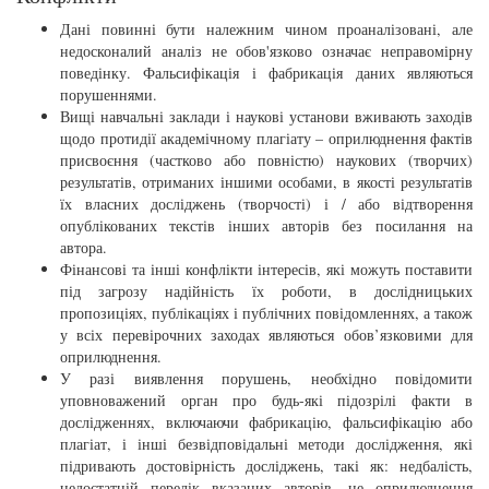
Дані повинні бути належним чином проаналізовані, але
недосконалий аналіз не обов'язково означає неправомірну
поведінку. Фальсифікація і фабрикація даних являються
порушеннями.
Вищі навчальні заклади і наукові установи вживають заходів
щодо протидії академічному плагіату – оприлюднення фактів
присвоєння (частково або повністю) наукових (творчих)
результатів, отриманих іншими особами, в якості результатів
їх власних досліджень (творчості) і / або відтворення
опублікованих текстів інших авторів без посилання на
автора.
Фінансові та інші конфлікти інтересів, які можуть поставити
під загрозу надійність їх роботи, в дослідницьких
пропозиціях, публікаціях і публічних повідомленнях, а також
у всіх перевірочних заходах являються обов’язковими для
оприлюднення.
У разі виявлення порушень, необхідно повідомити
уповноважений орган про будь-які підозрілі факти в
дослідженнях, включаючи фабрикацію, фальсифікацію або
плагіат, і інші безвідповідальні методи дослідження, які
підривають достовірність досліджень, такі як: недбалість,
недостатній перелік вказаних авторів, не оприлюднення