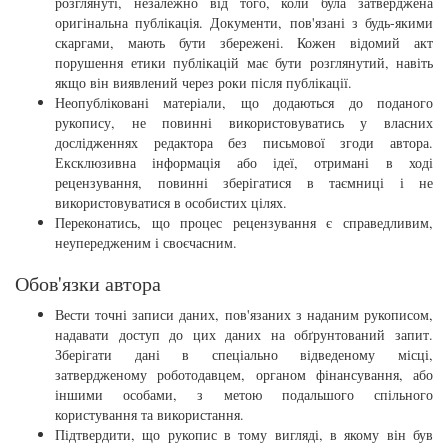
розглянуті, незалежно від того, коли була затверджена
оригінальна публікація. Документи, пов'язані з будь-якими
скаргами, мають бути збережені. Кожен відомий акт
порушення етики публікацій має бути розглянутий, навіть
якщо він виявлений через роки після публікації.
Неопубліковані матеріали, що додаються до поданого
рукопису, не повинні використовуватись у власних
дослідженнях редактора без письмової згоди автора.
Ексклюзивна інформація або ідеї, отримані в ході
рецензування, повинні зберігатися в таємниці і не
використовуватися в особистих цілях.
Переконатись, що процес рецензування є справедливим,
неупередженим і своєчасним.
Обов'язки автора
Вести точні записи даних, пов'язаних з наданим рукописом,
надавати доступ до цих даних на обґрунтований запит.
Зберігати дані в спеціально відведеному місці,
затвердженому роботодавцем, органом фінансування, або
іншими особами, з метою подальшого спільного
користування та використання.
Підтвердити, що рукопис в тому вигляді, в якому він був