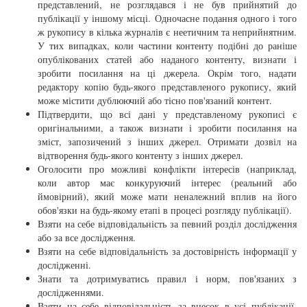
представлений, не розглядався і не був прийнятий до
публікації у іншому місці. Одночасне подання одного і того
ж рукопису в кілька журналів є неетичним та неприйнятним.
У тих випадках, коли частини контенту подібні до раніше
опублікованих статей або наданого контенту, визнати і
зробити посилання на ці джерела. Окрім того, надати
редактору копію будь-якого представленого рукопису, який
може містити дублюючий або тісно пов'язаний контент.
Підтвердити, що всі дані у представленому рукописі є
оригінальними, а також визнати і зробити посилання на
зміст, запозичений з інших джерел. Отримати дозвіл на
відтворення будь-якого контенту з інших джерел.
Оголосити про можливі конфлікти інтересів (наприклад,
коли автор має конкуруючий інтерес (реальний або
ймовірний), який може мати неналежний вплив на його
обов'язки на будь-якому етапі в процесі розгляду публікації).
Взяти на себе відповідальність за певний розділ дослідження
або за все дослідження.
Взяти на себе відповідальність за достовірність інформації у
дослідженні.
Знати та дотримуватись правил і норм, пов'язаних з
дослідженнями.
Взяти на себе відповідальність за внесок в усі публікації,