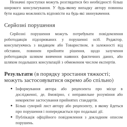
Незначні проступки можуть розглядатися без необхідності більш
широкого консультування. У будь-якому випадку автору повинна
бути надана можливість відповісти на будь-які звинувачення.
Серйозні порушення
Серйозні порушення можуть потребувати повідомлення
роботодавців підозрюваних у порушенні осіб. Редактор,
консультуючись з видавцем або Товариством, в залежності від
обставин, повинен прийняти рішення, щодо залучення
роботодавців шляхом вивчення наявних фактичних даних, або
шляхом подальших консультацій з обмеженим числом експертів.
Результати
(в порядку зростання тяжкості;
можуть застосовуватися окремо або спільно)
Інформування автора або рецензента про місце в
дослідженні, де, ймовірно, є неправильне розуміння або
некоректне застосування прийнятих стандартів.
Більш суворий лист автору або рецензенту, в якому йдеться
про порушення і попереджається про подальші дії.
Публікація офіційного повідомлення з докладним описом
порушень.