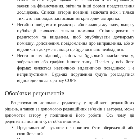
заявки на фінансування, звіти та інші форми представлення
досліджень. Списки авторів повинні включати всіх і тільки
тих, хто відповідає застосованим критеріям авторства.
Негайно повідомити редактора або видавця журналу, якщо у
публікації виявлена ​​значна помилка. Співпрацювати з
редактором та видавцем, щоб опублікувати друкарську
помилку, доповнення, повідомлення про виправлення, або ж
відкликати документ, якщо це буде визнано необхідним.
Нести повну відповідальність за будь-який плагіат тексту,
зображення або графіки іншого типу. Плагіат у всіх його
формах являється неетичною видавничою поведінкою і є
неприпустимим. Будь-які порушення будуть розглядатися
відповідно до алгоритму COPE.
Обов'язки рецензентів
Рецензування допомагає редактору у прийнятті редакційних
рішень, а також за допомогою редакційних зв'язків з автором, може
допомогти автору у поліпшенні його роботи. Ось чому дії
рецензента повинні бути об'єктивними.
Представлений ​​рукопис не повинен бути збережений або
скопійований.