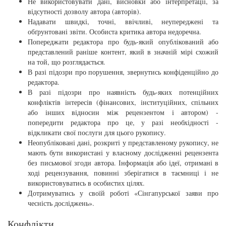
Не використовувати дані, висновки або інтерпретації, за
відсутності дозволу автора (авторів).
Надавати швидкі, точні, ввічливі, неупереджені та
обґрунтовані звіти. Особиста критика автора недоречна.
Попереджати редактора про будь-який опублікований або
представлений раніше контент, який в значній мірі схожий
на той, що розглядається.
В разі підозри про порушення, звернутись конфіденційно до
редактора.
В разі підозри про наявність будь-яких потенційних
конфліктів інтересів (фінансових, інституційних, спільних
або інших відносин між рецензентом і автором) -
попередити редактора про це, у разі необхідності -
відкликати свої послуги для цього рукопису.
Неопубліковані дані, розкриті у представленому рукопису, не
мають бути використані у власному дослідженні рецензента
без письмової згоди автора. Інформація або ідеї, отримані в
ході рецензування, повинні зберігатися в таємниці і не
використовуватись в особистих цілях.
Дотримуватись у своїй роботі «Сінгапурської заяви про
чесність досліджень».
Конфлікти