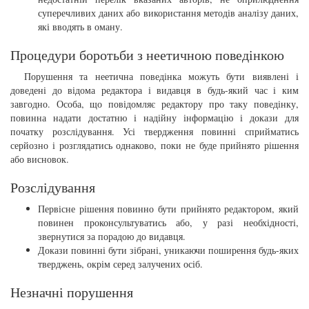
суперечливих даних або використання методів аналізу даних,
які вводять в оману.
Процедури боротьби з неетичною поведінкою
Порушення та неетична поведінка можуть бути виявлені і
доведені до відома редактора і видавця в будь-який час і ким
завгодно. Особа, що повідомляє редактору про таку поведінку,
повинна надати достатню і надійну інформацію і докази для
початку розслідування. Усі твердження повинні сприйматись
серйозно і розглядатись однаково, поки не буде прийнято рішення
або висновок.
Розслідування
Первісне рішення повинно бути прийнято редактором, який
повинен проконсультуватись або, у разі необхідності,
звернутися за порадою до видавця.
Докази повинні бути зібрані, уникаючи поширення будь-яких
тверджень, окрім серед залучених осіб.
Незначні порушення