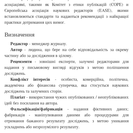
асоціаціямі, такими як Комітет з етики публікацій (COPE) и
Європейська асоціація наукових редакторів (EASE), якими
встановлюються стандарти та надаються рекомендації з найкращої
практики дотримання цих вимог.
Визначення
Редактор
- менеджер журналу.
Автор
- людина, що бере на себе відповідальність за окрему
частину або за дослідження в цілому.
Рецензенти
- зовнішні експерти, залучені редакторами для
надання у письмовому вигляді відгуків з метою поліпшення
досліджень.
Конфлікт інтересів
- особиста, комерційна, політична,
академічна або фінансова суперечка, яка стосується наукових
досліджень та залучених сторін.
Плагіат
- використання чужих опублікованих / неопублікованих
ідей без посилання на автора.
Фальсифікація/фабрикація
- надання фіктивних даних;
фабрикація - маніпулювання даними або процедурами для
отримання бажаного результату досліджень, з метою уникання
ускладнень або незрозумілого результату.