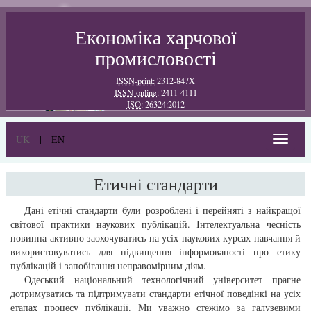
Економіка харчової
промисловості
ISSN-print:
2312-847X
ISSN-online:
2411-4111
ISO:
26324:2012
UK
|
EN
Toggle
navigat
Етичні стандарти
Дані етічні стандарти були розроблені і перейняті з найкращої
світової практики наукових публікацій. Інтелектуальна чесність
повинна активно заохочуватись на усіх наукових курсах навчання й
використовуватись для підвищення інформованості про етику
публікацій і запобігання неправомірним діям.
Одеський національний технологічний університет прагне
дотримуватись та підтримувати стандарти етічної поведінкі на усіх
етапах процесу публікації. Ми уважно стежімо за галузевими