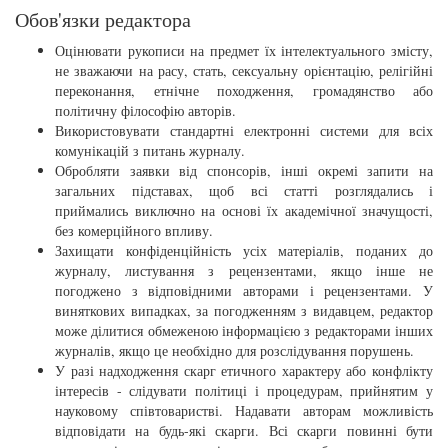
Обов'язки редактора
Оцінювати рукописи на предмет їх інтелектуального змісту,
не зважаючи на расу, стать, сексуальну орієнтацію, релігійні
переконання, етнічне походження, громадянство або
політичну філософію авторів.
Використовувати стандартні електронні системи для всіх
комунікацій з питань журналу.
Обробляти заявки від спонсорів, інші окремі запити на
загальних підставах, щоб всі статті розглядались і
приймались виключно на основі їх академічної значущості,
без комерційного впливу.
Захищати конфіденційність усіх матеріалів, поданих до
журналу, листування з рецензентами, якщо інше не
погоджено з відповідними авторами і рецензентами. У
виняткових випадках, за погодженням з видавцем, редактор
може ділитися обмеженою інформацією з редакторами інших
журналів, якщо це необхідно для розслідування порушень.
У разі надходження скарг етичного характеру або конфлікту
інтересів - слідувати політиці і процедурам, прийнятим у
науковому співтоваристві. Надавати авторам можливість
відповідати на будь-які скарги. Всі скарги повинні бути