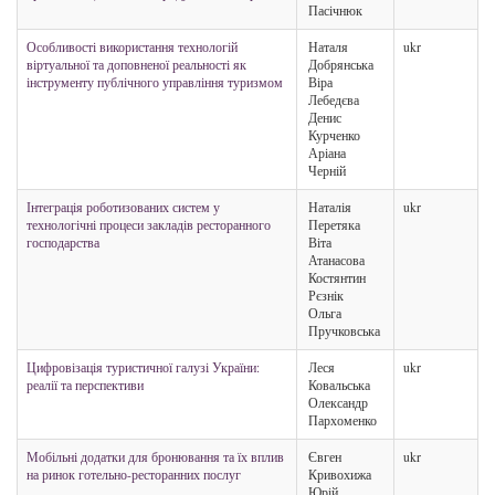
Пасічнюк
Особливості використання технологій
Наталя
ukr
віртуальної та доповненої реальності як
Добрянська
інструменту публічного управління туризмом
Віра
Лебедєва
Денис
Курченко
Аріана
Черній
Інтеграція роботизованих систем у
Наталія
ukr
технологічні процеси закладів ресторанного
Перетяка
господарства
Віта
Атанасова
Костянтин
Рєзнік
Ольга
Пручковська
Цифровізація туристичної галузі України:
Леся
ukr
реалії та перспективи
Ковальська
Олександр
Пархоменко
Мобільні додатки для бронювання та їх вплив
Євген
ukr
на ринок готельно-ресторанних послуг
Кривохижа
Юрій