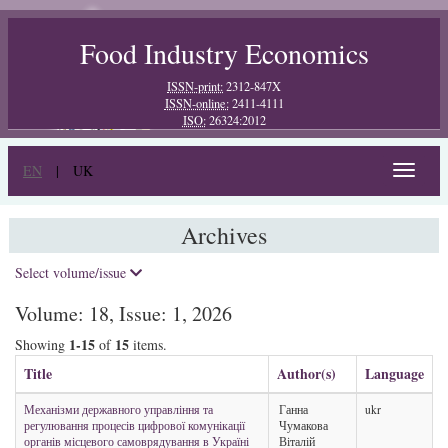
Food Industry Economics
ISSN-print:
2312-847X
ISSN-online:
2411-4111
ISO:
26324:2012
EN
|
UK
Toggle
navigat
Archives
Select volume/issue
Volume: 18, Issue: 1, 2026
1-15
15
Showing
of
items.
Title
Author(s)
Language
Механізми державного управління та
Ганна
ukr
регулювання процесів цифрової комунікації
Чумакова
органів місцевого самоврядування в Україні
Віталій