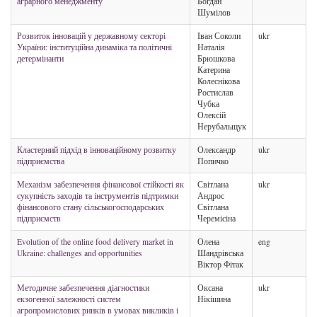
аграрного менеджменту
Богдан
Шумілов
Розвиток інновацій у державному секторі
Іван Соколи
ukr
України: інституційна динаміка та політичні
Наталія
детермінанти
Брюшкова
Катерина
Колеснікова
Ростислав
Чубка
Олексій
Нерубальщук
Кластерний підхід в інноваційному розвитку
Олександр
ukr
підприємства
Попичко
Механізм забезпечення фінансової стійкості як
Світлана
ukr
сукупність заходів та інструментів підтримки
Андрос
фінансового стану сільськогосподарських
Світлана
підприємств
Черемісіна
Evolution of the online food delivery market in
Олена
eng
Ukraine: challenges and opportunities
Шандрівська
Віктор Фітак
Методичне забезпечення діагностики
Оксана
ukr
екзогенної залежності систем
Нікішина
агропромислових ринків в умовах викликів і