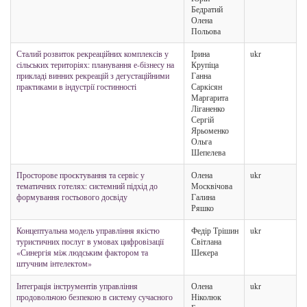
Бедратий
Олена
Польова
Сталий розвиток рекреаційних комплексів у
Ірина
ukr
сільських територіях: планування е-бізнесу на
Крупіца
прикладі винних рекреацій з дегустаційними
Ганна
практиками в індустрії гостинності
Саркісян
Маргарита
Ліганенко
Сергій
Ярьоменко
Ольга
Шепелева
Просторове проєктування та сервіс у
Олена
ukr
тематичних готелях: системний підхід до
Москвічова
формування гостьового досвіду
Галина
Ряшко
Концептуальна модель управління якістю
Федір Трішин
ukr
туристичних послуг в умовах цифровізації
Світлана
«Синергія між людським фактором та
Шекера
штучним інтелектом»
Інтеграція інструментів управління
Олена
ukr
продовольчою безпекою в систему сучасного
Ніколюк