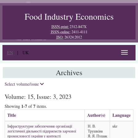
Food Industry Economics
ISSN-print:
2312-847X
ISSN-online:
2411-4111
ISO:
26324:2012
EN
|
UK
Toggle
navigat
Archives
Select volume/issue
Volume: 15, Issue: 3, 2023
1-7
7
Showing
of
items.
Title
Author(s)
Language
Інфраструктурне забезпечення організації
Н. В.
ukr
логістичної діяльності підприємств харчової
Трушкіна
промисловості україни у контексті
Я. Я. Пушак