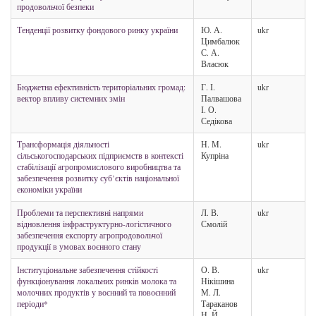
продовольчої безпеки
Тенденції розвитку фондового ринку україни
Ю. А.
ukr
Цимбалюк
С. А.
Власюк
Бюджетна ефективність територіальних громад:
Г. І.
ukr
вектор впливу системних змін
Палвашова
І. О.
Седікова
Трансформація діяльності
Н. М.
ukr
сільськогосподарських підприємств в контексті
Купріна
стабілізації агропромислового виробництва та
забезпечення розвитку суб’єктів національної
економіки україни
Проблеми та перспективні напрями
Л. В.
ukr
відновлення інфраструктурно-логістичного
Смолій
забезпечення експорту агропродовольчої
продукції в умовах воєнного стану
Інституціональне забезпечення стійкості
О. В.
ukr
функціонування локальних ринків молока та
Нікішина
молочних продуктів у воєнний та повоєнний
М. Л.
періоди*
Тараканов
Н. Й.